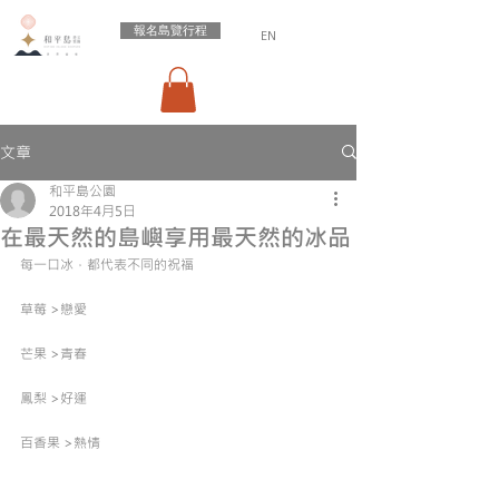
報名島覽行程
EN
文章
和平島公園
2018年4月5日
在最天然的島嶼享用最天然的冰品
每一口冰，都代表不同的祝福
草莓 >戀愛
芒果 >青春
鳳梨 >好運
百香果 >熱情