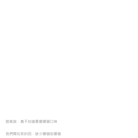
遊客說，真不知道要選哪個口味
我們開玩笑的回，缺少哪個吃哪個