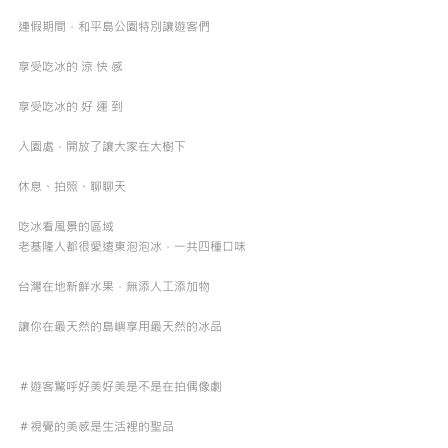
連假期間，和平島公園特別讓遊客們
享受吃冰的 涼 快 感
享受吃冰的 好 運 到
入園處，開放了讓大家在大樹下
休息、拍照、聊聊天
吃冰看風景的區域
老基隆人都很愛遠東泡泡冰，一共四種口味
台灣在地新鮮水果，無添人工添加物
讓你在最天然的島嶼享用最天然的冰品
＃遊客驚呼好美好美是不是在拍偶像劇
＃視覺的美感是生活裡的聖品