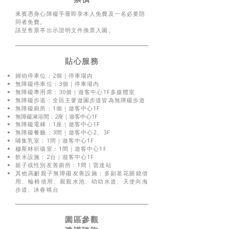
來賓憑身心障礙手冊即享本人免費及一名必要陪
同者免費。​
請至售票亭出示證明文件換票入園。
​貼心服務
婦幼停車位：2個｜停車場內
無障礙停車位：3個｜停車場內
無障礙專用席：30個｜遊客中心1F多媒體室
無障礙步道：全區主要遊園步道皆為無障礙步道
無障礙廁所：1個｜遊客中心1F
無障礙淋浴間：2座｜遊客中心1F
無障礙電梯：1座｜遊客中心1F
無障礙餐廳：3間｜遊客中心2、3F
哺集乳室：1間｜遊客中心1F
穆斯林祈禱室：1間｜遊客中心1F
飲水設施：2台｜遊客中心1F
親子或性別友善廁所：1間｜雷達站
其他高齡親子無障礙友善設施：
多副老花眼鏡借
用、輪椅借用、親親水池、
幼幼水道、天使向海
步道、沐春晀台
園區參觀