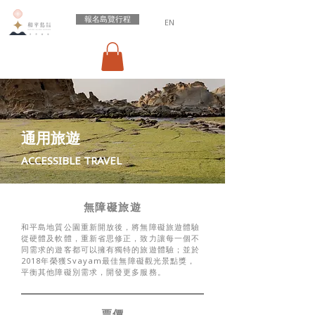
報名島覽行程
EN
通用旅遊
ACCESSIBLE TRAVEL
無障礙旅遊
和平島地質公園重新開放後，將無障礙旅遊體驗
從硬體及軟體，重新省思修正，致力讓每一個不
同需求的遊客都可以擁有獨特的旅遊體驗；並於
2018年榮獲Svayam最佳無障礙觀光景點獎，
平衡其他障礙別需求，開發更多服務。
​票價