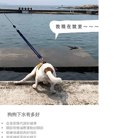
狗狗下水有多好
促進新陳代謝好健康
關節骨骼減壓運動好關節
鍛鍊強健肌肉好強壯
舒緩神經系統好穩定