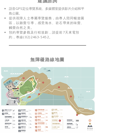
​建議諮詢
語音GPS定位導覽系統、多媒體室提供影片介紹和平
島公園。
提供視障人士專屬導覽服務，由專人陪同暢遊園
區，以聽覺引導，感受海水、岩石帶來的味覺、
觸覺自然之美。
預約導覽參觀及行程規劃，請提前7天來電預
約，專線(02)2463-5452。
無障礙路線地圖