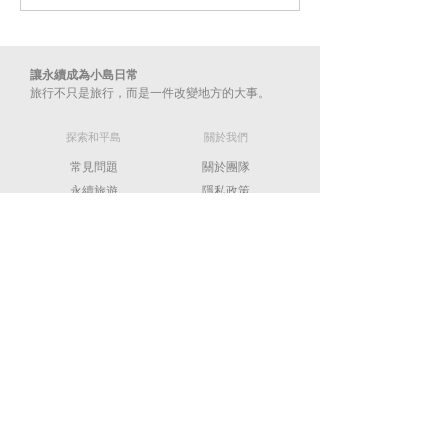
#帶外地朋友來基隆
開放現況
讓永續成為小島日常
旅行不只是旅行，而是一件改變地方的大事。​
​探索和平島
​關於我們
常見問題
關於團隊
​永續旅遊
​隱私政策
​聯絡我們
info@hpigeopark.org
02-2463-5452
202009 基隆市中正區平一路360號