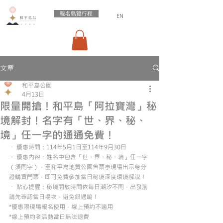
報名島覽行程
EN
文章
和平島公園
4月13日
限量開搶！和平島「阿拉寶灣」秘
境解封！名字有「世、界、秘、
境」任一字的通通免費！
・ 優惠時間：114年5月1日至114年9月30日
・ 優惠內容：姓名中包含「世、界、秘、境」任一字
（須同字），至和平島地質公園售票亭現場出示身分
證購買門票，即可免費參加當日秘境深度環境解說！
・ 貼心提醒：秘境開放時間依每日潮汐不同，出發前
請先確認當日場次，避免錯過唷！
*優惠限現場報名使用，線上預約不適用
*線上預約者活動當日無法退費