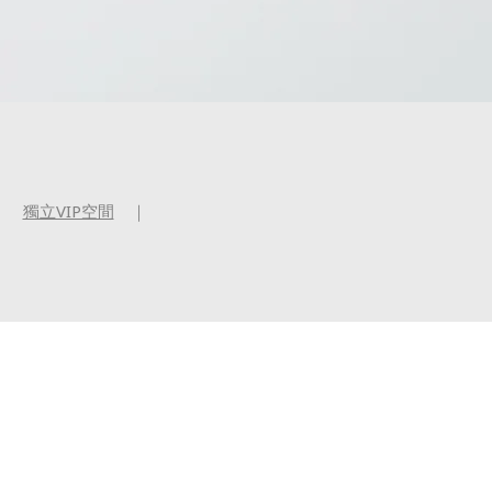
｜
獨立VIP空間
｜