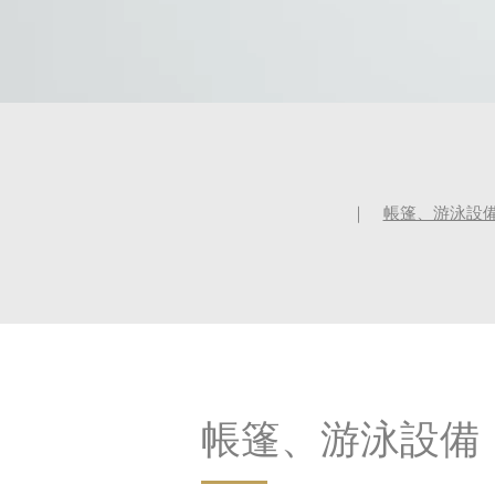
｜
帳篷、游泳設
​帳篷、游泳設備