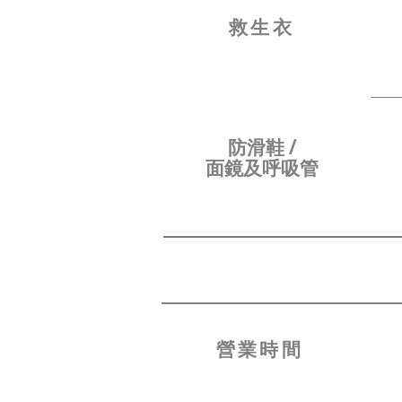
​救生衣
防滑鞋 /
面鏡及呼吸管
營業時間