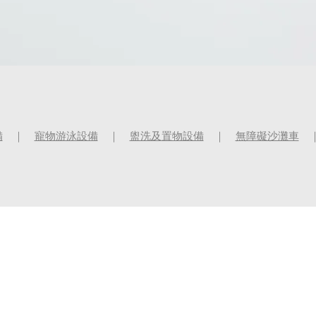
備
｜
寵物游泳設備
｜
盥洗及
置物設備
｜
無障礙沙灘車