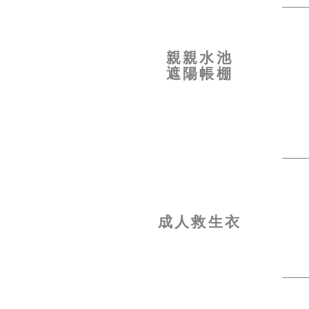
親親水池
遮陽帳棚
成人救生衣