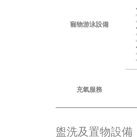
​寵物游泳設備
充氣服務
​盥洗及置物設備