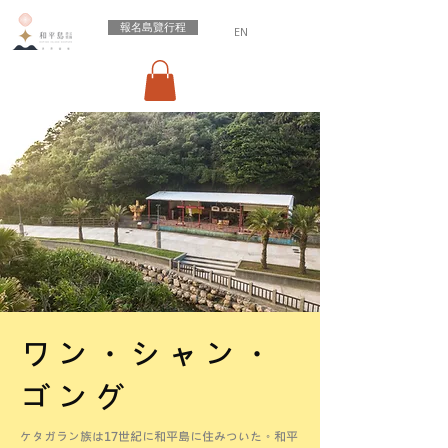
報名島覽行程
EN
ワン・シャン・
ゴング
ケタガラン族は17世紀に和平島に住みついた。和平