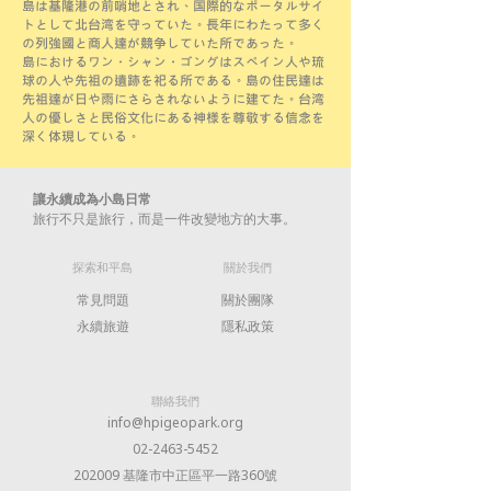
島は基隆港の前哨地とされ、国際的なポータルサイ
トとして北台湾を守っていた。長年にわたって多く
の列強國と商人達が競争していた所であった。
島におけるワン・シャン・ゴングはスペイン人や琉
球の人や先祖の遺跡を祀る所である。島の住民達は
先祖達が日や雨にさらされないように建てた。台湾
人の優しさと民俗文化にある神様を尊敬する信念を
深く体現している。
讓永續成為小島日常
旅行不只是旅行，而是一件改變地方的大事。​
​探索和平島
​關於我們
常見問題
關於團隊
​永續旅遊
​隱私政策
​聯絡我們
info@hpigeopark.org
02-2463-5452
202009 基隆市中正區平一路360號