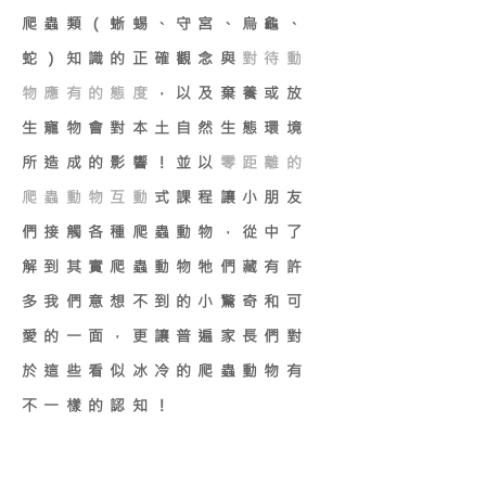
爬蟲類（蜥蜴、守宮、烏龜、
蛇）知識的正確觀念與
對待動
物應有的態度
，以及棄養或放
生寵物會對本土自然生態環境
所造成的影響！並以
零距離的
爬蟲動物互動
式課程讓小朋友
們接觸各種爬蟲動物，從中了
解到其實爬蟲動物牠們藏有許
多我們意想不到的小驚奇和可
愛的一面，更讓普遍家長們對
於這些看似冰冷的爬蟲動物有
不一樣的認知！