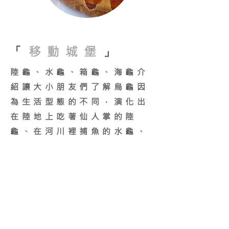
「
移動城堡
」
陸龜、水龜、箱龜、海龜介
紹讓大小朋友們了解烏龜因
為生活型態的不同，演化出
在陸地上吃著仙人掌的陸
龜、在河川裡捕魚的水龜、
一遇到敵人就把外殼闔上的
箱龜，還有在海洋中悠遊的
海龜，原來烏龜有這麼多不
同的樣貌。