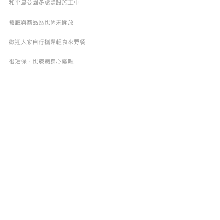
和平島公園多處建設施工中
餐廳與商品區也尚未開放
歡迎大家自行攜帶輕食來野餐
很環保，也療癒身心靈喔
最新文章
查看全部