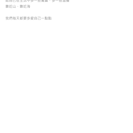
給自己在生活中多一些驚喜、多一些滋養
靠近山、靠近海
我們每天都要多愛自己一點點