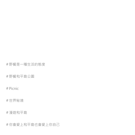
＃野餐是一種生活的態度
＃野餐和平島公園
＃Picnic
＃世界秘境
＃漫遊和平島
＃你會愛上和平島也會愛上你自己