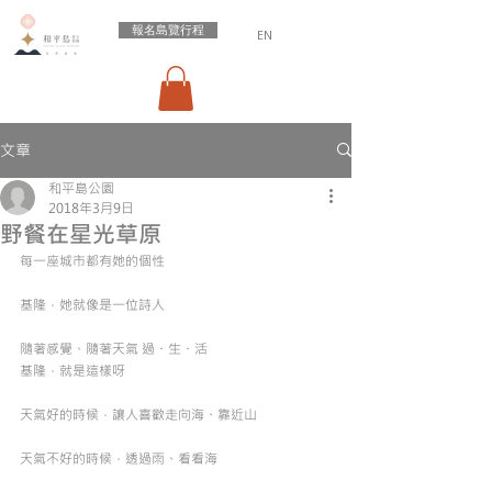
報名島覽行程
EN
文章
和平島公園
2018年3月9日
野餐在星光草原
每一座城市都有她的個性
基隆，她就像是一位詩人
隨著感覺、隨著天氣 過・生・活
基隆，就是這樣呀
天氣好的時候，讓人喜歡走向海、靠近山
天氣不好的時候，透過雨、看看海