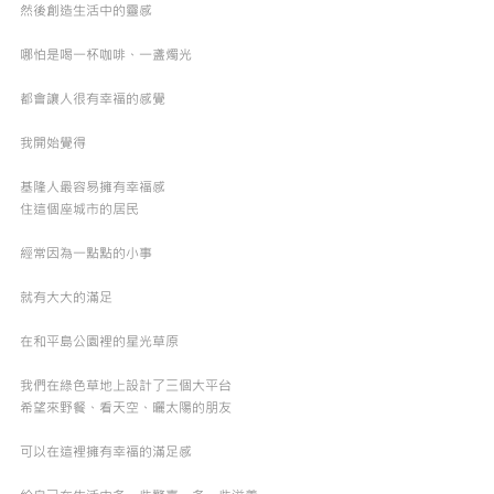
然後創造生活中的靈感
哪怕是喝一杯咖啡、一盞燭光
都會讓人很有幸福的感覺
我開始覺得
基隆人最容易擁有幸福感
住這個座城市的居民
經常因為一點點的小事
就有大大的滿足
在和平島公園裡的星光草原
我們在綠色草地上設計了三個大平台
希望來野餐、看天空、曬太陽的朋友
可以在這裡擁有幸福的滿足感