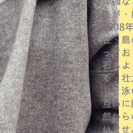
埠頭な
たが、
200
在、島
ってお
石もよ
る。壮
りと泳
互いに
然から
いませ