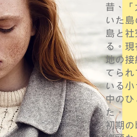
昔、「
いた島
島と社
る。現
地の接
てられ
いる小
中のひ
た。
初期の