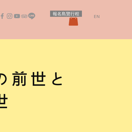
報名島覽行程
EN
の前世と
世