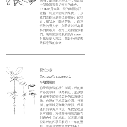
蘭嶼，是我的原鄉之一，在部落
中我扮演著舉足輕重的角色。
kolitan是大葉山欖的達悟族語，
意指「剝皮才能吃的果實」，孩
童們喜歡我成熟後香甜多汁的味
道，稱我為「蘭嶼芒果」。而達
悟族的男人們，則乘著以我為原
料的拼板舟，在海上追捕飛魚群
們。噶瑪蘭族把我稱為Gasuw，
對噶瑪蘭人來說，我是他們凝聚
族群意識的象徵。
欖仁樹
Terminalia catappa L.
平地變裝師
你看過換裝的欖仁樹嗎？我的葉
片春夏翠綠，秋冬褐紅，是少數
會跟著季節變換裝扮的低海拔植
物。台灣的平地等如公園、行道
樹，都可以見到我的蹤影。我原
產於熱帶海岸環境，果皮堅硬且
具有纖維，方便藉海潮漂流散布
到適合生長的地點。試著用相機
記錄我的四季風貌吧！一年的堅
持，會讓你驚豔於欖仁的美！