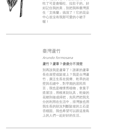
吃了可是會嘔吐、拉肚子的。好
好記住我的美，別把我和臺灣原
生「文殊蘭」搞混了！它的花朵
中心並沒有我那可愛的小裙子
喔！
臺灣蘆竹
Arundo formosana
蘆竹？蘆葦？傻傻分不清楚
別再說我是蘆葦了！誰家的蘆葦
長在崖壁或陡坡上？我是台灣蘆
竹，廣泛生長在貧瘠、乾旱的岩
壁與石縫中，對早期的居民而
言，我也是種懷舊植物，拿葉子
搭屋頂，用根來刻玩具，乾燥的
花梗則做成掃把，先民們把我充
分的利用在生活中，排灣族也用
我生長的狀況判斷陡坡的土石是
否穩固。我也希望可以跟這座島
上的人們一起好好的生活。