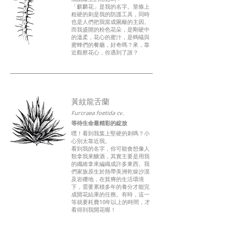
「麒麟花」是我的名字。莖條上
粗硬的刺是我的防護工具，同時
也是人們把我當成圍籬的主因。
而我盛開的粉色花朵，是剛硬中
的溫柔，花心的蜜汁，是螞蟻與
蜜蜂們的餐廳，好奇嗎？來，靠
近觀察花心，你遇到了誰？
黃紋龍舌蘭
Furcraea foetida cv.
等待生命最精彩的綻放
嘿！看到我葉上堅硬的刺嗎？小
心別太靠近我。
看到我的名字，你可能會想像人
類拿我來釀酒，其實主要是用我
的纖維拿來編織成許多東西。我
們家族原生於熱帶美洲乾燥沙漠
及岩礫地，在貧瘠的生活環境
下，需要累積多年的養分才能完
成開花結果的任務。有時，這一
等就要耗費10年以上的時間，才
看得到我開花喔！