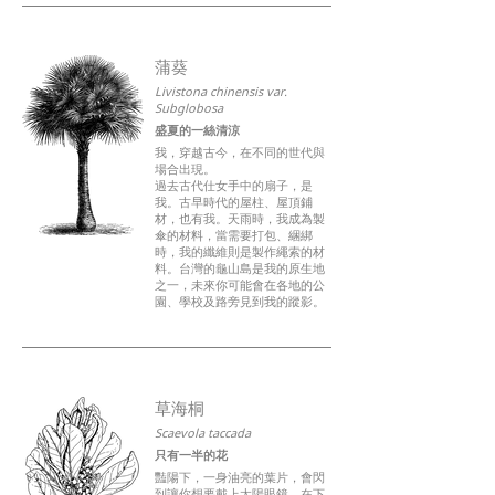
蒲葵
Livistona chinensis var.
Subglobosa
盛夏的一絲清涼
我，穿越古今，在不同的世代與
場合出現。
過去古代仕女手中的扇子，是
我。古早時代的屋柱、屋頂鋪
材，也有我。天雨時，我成為製
傘的材料，當需要打包、綑綁
時，我的纖維則是製作繩索的材
料。台灣的龜山島是我的原生地
之一，未來你可能會在各地的公
園、學校及路旁見到我的蹤影。
草海桐
Scaevola taccada
只有一半的花
豔陽下，一身油亮的葉片，會閃
到讓你想要戴上太陽眼鏡。在下