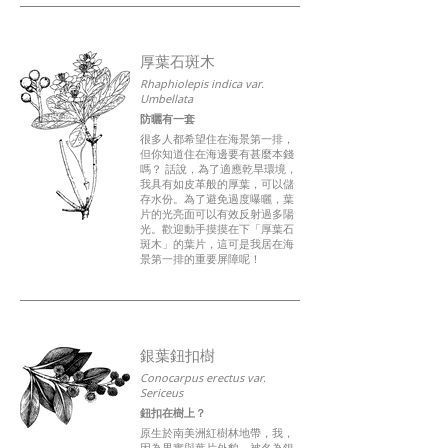
厚葉石斑木
Rhaphiolepis indica var.
Umbellata
防曬有一套
很多人都希望住在海景第一排，
但你知道住在海邊要有甚麼本錢
嗎？ 話說，為了適應乾旱環境，
我具有如皮革般的厚葉，可以儲
存水份。為了避免過度曝曬，葉
片的光亮面可以有效反射過多陽
光。歡迎動手摸摸在下「厚葉石
斑木」的葉片，這可是我居在海
景第一排的重要屏障呢！
銀葉鈕扣樹
Conocarpus erectus var.
Sericeus
鈕扣在樹上？
原生於南美洲紅樹林地帶，我，
因為果實與葉片外貌，被名為銀