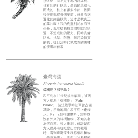
別懷疑，我不是平地的針葉樹。
你看到的針狀葉，是我的葉退化
而成的，枝上有很多小節，拔開
後仔細觀察每個莖節，就會看到
退化的細齒狀葉，這才是我真正
的葉片喔！我的樹型利於在海邊
生長，風能從我枝葉間空隙間吹
過，不造成樹的壓力。同時具備
防風、抗旱、耐鹽、耐污染特質
的我，從日治時代就成為防風林
的優選樹種啦！
臺灣海棗
Phoenix hanceana Naudin
棕櫚島？和平島？
和平島在19世紀後半葉期，被西
方人稱為「棕櫚島」 (Palm
Island)，清法戰爭時法軍曾占領
基隆，所繪地圖在和平島上也標
示 I. Palm.但根據史料，當時並
沒有外來的棕櫚植物，不知其名
為何而來。後人推測，或許是西
方人從外海往社寮山方向觀看
時，看到臺灣原生種棕櫚科植物
「臺灣海棗」，因而以我為標的