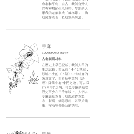
命名和平島。自古，我與台灣人
們有密切的生活關聯。早期的人
用我的老葉製成「糠榔帚」，摘
取嫩芽煮食，拾取熟果醃漬。
苧麻
Boehmeria nivea
古老製繩材料
在歷史上早已記載了我與人民的
生活記錄，西元前 14~12 世紀，
殷墟出土的《卜辭》中有絲麻的
象形文字。而春秋中葉的《詩
經》陳風中有“東門之池，可以漚
紵(同苧)”之句。可見苧麻的栽培
歷史至少在三千年以上。人們以
苧麻嫩葉為食，取纖維作為製
布、製繩、網等原料，甚至於藥
用、榨油等都是我的功能。
濱槐