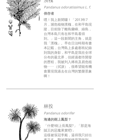
Pandanus odoratissimus L. f.
倖存者
嘿！我上新聞囉！「2013年7
月，瀕危植物濱槐，在和平島現
蹤，目前除了離島蘭嶼、綠島，
台灣本島只有在和平島看得
到。」這一段新聞的主角，就是
我「濱槐」。早在日治時期有書
本記載，台灣島上多處都有紀錄
到我的身影，和平島是我在全球
分布的最北界，但經過都市開發
的歷程，我被列入稀有及易危植
物⋯⋯（拭淚），很希望能有機
會重現我過去在台灣的繁榮景象
啊！
林投
Pandanus odorifer
海邊的樹上鳳梨？
「什麼!樹上長鳳梨?」「那是海
賊王的惡魔果實吧!」
這樣被張冠李戴，逼得我只好出
來正名，野波羅的確是我的別