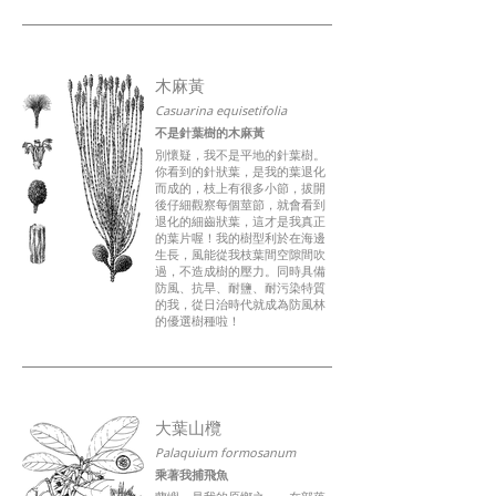
木麻黃
Casuarina equisetifolia
不是針葉樹的木麻黃
別懷疑，我不是平地的針葉樹。
你看到的針狀葉，是我的葉退化
而成的，枝上有很多小節，拔開
後仔細觀察每個莖節，就會看到
退化的細齒狀葉，這才是我真正
的葉片喔！我的樹型利於在海邊
生長，風能從我枝葉間空隙間吹
過，不造成樹的壓力。同時具備
防風、抗旱、耐鹽、耐污染特質
的我，從日治時代就成為防風林
的優選樹種啦！
大葉山欖
Palaquium formosanum
乘著我捕飛魚