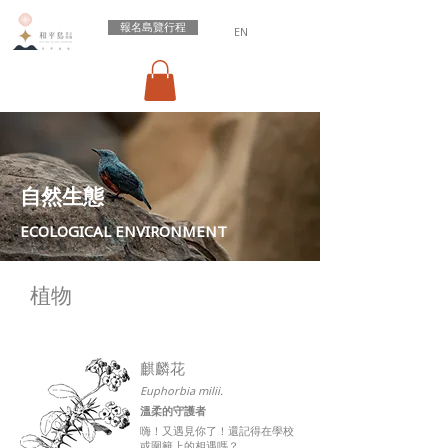
報名島覽行程
EN
自然生態
ECOLOGICAL ENVIRONMENT
​植物
​麒麟花
Euphorbia milii.
​溫柔的守護者
嗨！又遇見你了！還記得在學校
或圍籬上的相遇嗎？