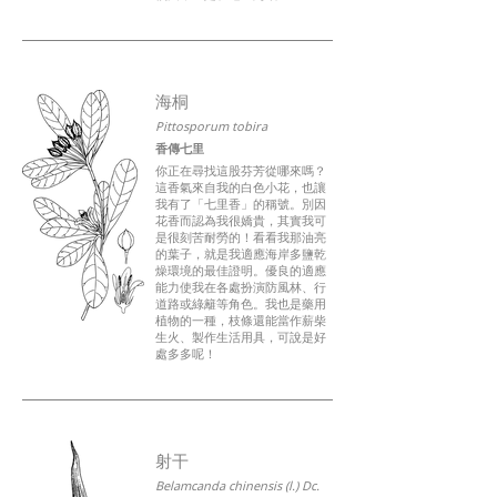
海桐
Pittosporum tobira
香傳七里
你正在尋找這股芬芳從哪來嗎？
這香氣來自我的白色小花，也讓
我有了「七里香」的稱號。別因
花香而認為我很嬌貴，其實我可
是很刻苦耐勞的！看看我那油亮
的葉子，就是我適應海岸多鹽乾
燥環境的最佳證明。優良的適應
能力使我在各處扮演防風林、行
道路或綠籬等角色。我也是藥用
植物的一種，枝條還能當作薪柴
生火、製作生活用具，可說是好
處多多呢！
射干
Belamcanda chinensis (l.) Dc.