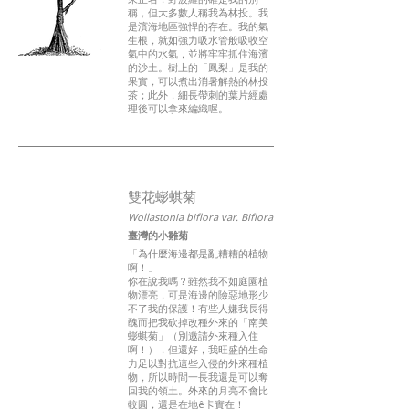
稱，但大多數人稱我為林投。我
是濱海地區強悍的存在。我的氣
生根，就如強力吸水管般吸收空
氣中的水氣，並將牢牢抓住海濱
的沙土。樹上的「鳳梨」是我的
果實，可以煮出消暑解熱的林投
茶；此外，細長帶刺的葉片經處
理後可以拿來編織喔。
雙花蟛蜞菊
Wollastonia biflora var. Biflora
臺灣的小雛菊
「為什麼海邊都是亂糟糟的植物
啊！」
你在說我嗎？雖然我不如庭園植
物漂亮，可是海邊的險惡地形少
不了我的保護！有些人嫌我長得
醜而把我砍掉改種外來的「南美
蟛蜞菊」（別邀請外來種入住
啊！），但還好，我旺盛的生命
力足以對抗這些入侵的外來種植
物，所以時間一長我還是可以奪
回我的領土。外來的月亮不會比
較圓，還是在地ê卡實在！