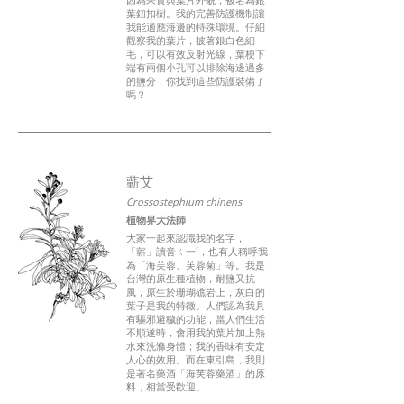
葉鈕扣樹。我的完善防護機制讓
我能適應海邊的特殊環境。仔細
觀察我的葉片，披著銀白色細
毛，可以有效反射光線，葉梗下
端有兩個小孔可以排除海邊過多
的鹽分，你找到這些防護裝備了
嗎？
蘄艾
Crossostephium chinens
植物界大法師
大家一起來認識我的名字，
「蘄」讀音ㄑ一ˊ，也有人稱呼我
為「海芙蓉、芙蓉菊」等。我是
台灣的原生種植物，耐鹽又抗
風，原生於珊瑚礁岩上，灰白的
葉子是我的特徵。人們認為我具
有驅邪避穢的功能，當人們生活
不順遂時，會用我的葉片加上熱
水來洗滌身體；我的香味有安定
人心的效用。而在東引島，我則
是著名藥酒「海芙蓉藥酒」的原
料，相當受歡迎。