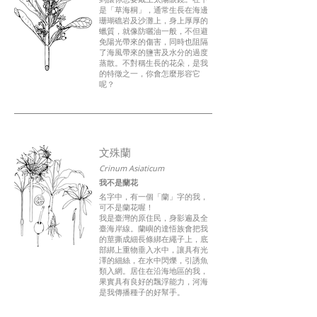
是「草海桐」，通常生長在海邊
珊瑚礁岩及沙灘上，身上厚厚的
蠟質，就像防曬油一般，不但避
免陽光帶來的傷害，同時也阻隔
了海風帶來的鹽害及水分的過度
蒸散。不對稱生長的花朵，是我
的特徵之一，你會怎麼形容它
呢？
文殊蘭
Crinum Asiaticum
我不是蘭花
名字中，有一個「蘭」字的我，
可不是蘭花喔！
我是臺灣的原住民，身影遍及全
臺海岸線。蘭嶼的達悟族會把我
的莖撕成細長條綁在繩子上，底
部綁上重物垂入水中，讓具有光
澤的細絲，在水中閃爍，引誘魚
類入網。居住在沿海地區的我，
果實具有良好的飄浮能力，河海
是我傳播種子的好幫手。