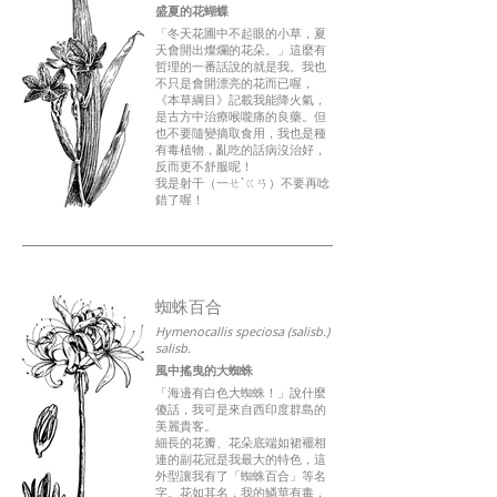
盛夏的花蝴蝶
「冬天花圃中不起眼的小草，夏
天會開出燦爛的花朵。」這麼有
哲理的一番話說的就是我。我也
不只是會開漂亮的花而已喔，
《本草綱目》記載我能降火氣，
是古方中治療喉嚨痛的良藥。但
也不要隨變摘取食用，我也是種
有毒植物，亂吃的話病沒治好，
反而更不舒服呢！
我是射干（一ㄝˋㄍㄢ）不要再唸
錯了喔！
蜘蛛百合
Hymenocallis speciosa (salisb.)
salisb.
​風中搖曳的大蜘蛛
「海邊有白色大蜘蛛！」說什麼
傻話，我可是來自西印度群島的
美麗貴客。
細長的花瓣、花朵底端如裙襬相
連的副花冠是我最大的特色，這
外型讓我有了「蜘蛛百合」等名
字。花如其名，我的鱗莖有毒，