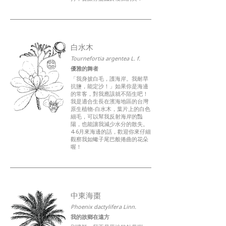
白水木
Tournefortia argentea L. f.
優雅的舞者
「我身披白毛，護海岸。我耐旱
抗鹽，能定沙！」如果你是海邊
的常客，對我應該就不陌生吧！
我是適合生長在濱海地區的台灣
原生植物-白水木，葉片上的白色
細毛，可以幫我反射海岸的豔
陽，也能讓我減少水分的散失。
4-6月來海邊的話，歡迎你來仔細
觀察我如蠍子尾巴般捲曲的花朵
喔！
中東海棗
Phoenix dactylifera Linn.
我的故鄉在遠方