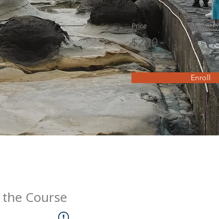
Price
Duratio
$200
1-1
Enroll
 the Course