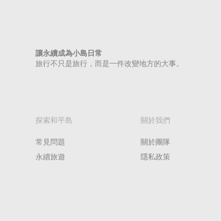
讓永續成為小島日常
旅行不只是旅行，而是一件改變地方的大事。​
​探索和平島
​關於我們
常見問題
關於團隊
​永續旅遊
​隱私政策