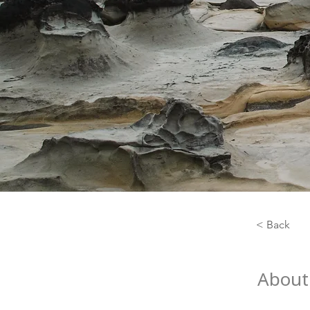
< Back
About