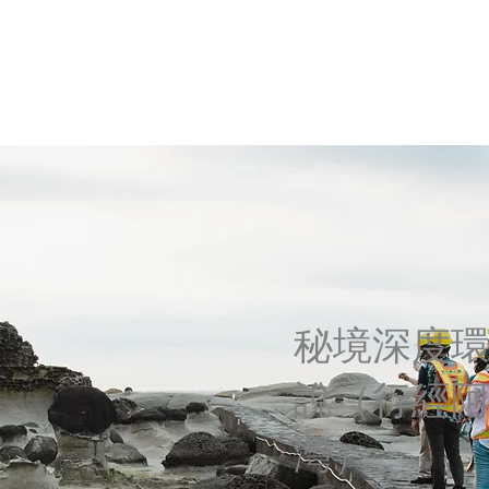
秘境深度
說（行經
灣）