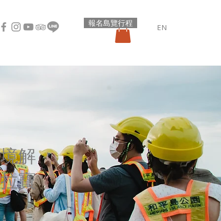
報名島覽行程
EN
環境解
阿拉寶