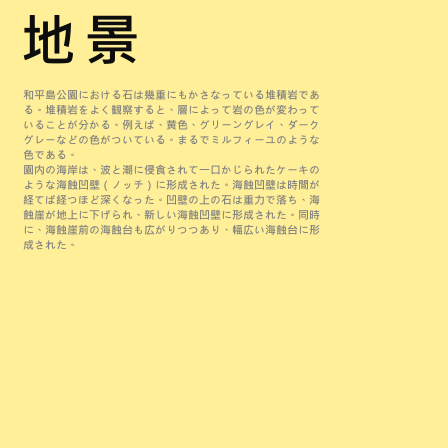
地景
和平島公園における石は幾重にもかさなっている堆積岩であ
る。堆積岩をよく観察すると、層によって岩の色が変わって
いることが分かる。例えば、黄色、グリーングレイ、ダーク
グレーなどの色がついている。まるでミルフィーユのような
色である。
園内の海岸は、波と潮に侵食されて一口かじられたケーキの
ような海蝕凹壁（ノッチ）に形成された。海蝕凹壁は時間が
経てば経つほど深くなった。凹壁の上の石は重力で落ち、海
蝕崖が地上に下げられ、新しい海蝕凹壁に形成された。同時
に、海蝕崖前の海蝕台も広がりつつあり、幅広い海蝕台に形
成された。