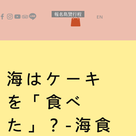
報名島覽行程
EN
海はケーキ
を「食べ
た」？-海食