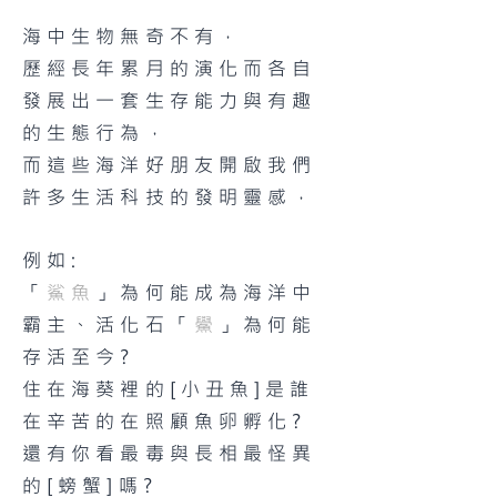
海中生物無奇不有，
歷經長年累月的演化而各自
發展出一套生存能力與有趣
的生態行為，
而這些海洋好朋友開啟我們
許多生活科技的發明靈感，
例如:
「
鯊魚
」為何能成為海洋中
霸主、活化石「
鱟
」為何能
存活至今?
住在海葵裡的[小丑魚]是誰
在辛苦的在照顧魚卵孵化?
還有你看最毒與長相最怪異
的[螃蟹]嗎?