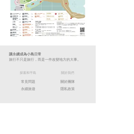
讓永續成為小島日常
旅行不只是旅行，而是一件改變地方的大事。​
​探索和平島
​關於我們
常見問題
關於團隊
​永續旅遊
​隱私政策
​聯絡我們
info@hpigeopark.org
02-2463-5452
202009 基隆市中正區平一路360號