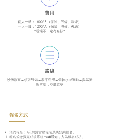
費用
兩人一艘：1000/人（保險、設備、教練）
一人一艘：1200/人（保險、設備、教練）
*現場不一定有名額*
​路線
沙灘教室→領取裝備→和平島灣→體驗水域運動→與基隆
嶼留影→沙灘教室
報名方式
預約報名：4天前於官網報名系統預約報名。​
報名並繳費完成後系統mail通知，方為報名成功。