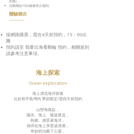
衣物）。
活動開始15分鐘後停止報到。
體驗梯次
採網路購票，需在4天前預約，15：00出
團
預約請至 我要出海看郵輪 預約，相關規則
請參考注意事項。
​海上探索
Ocean exploration
海上漂流海洋探索
位於和平島灣內 季節限定/需四天前預約
山巒海風起，
陽光、海上、隨波逐流，
聆聽、感受著海洋，
倘佯在海上享受波浪潮，
奇妙的治癒了心靈，