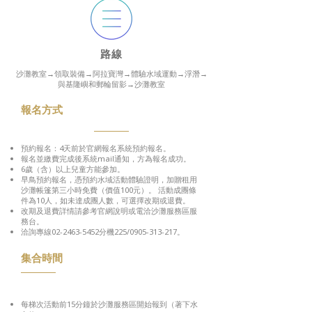
​路線
沙灘教室→領取裝備→阿拉寶灣→體驗水域運動→浮潛→
與基隆嶼和郵輪留影→沙灘教室
報名方式
預約報名：4天前於官網報名系統預約報名。​
報名並繳費完成後系統mail通知，方為報名成功。
6歲（含）以上兒童方能參加。
早鳥預約報名，憑預約水域活動體驗證明，加贈租用
沙灘帳篷第三小時免費（價值100元）。 活動成團條
件為10人，如未達成團人數，可選擇改期或退費。
改期及退費詳情請參考官網說明或電洽沙灘服務區服
務台。
洽詢專線02-2463-5452分機225/0905-313-217。
集合時間
每梯次活動前15分鐘於沙灘服務區開始報到（著下水