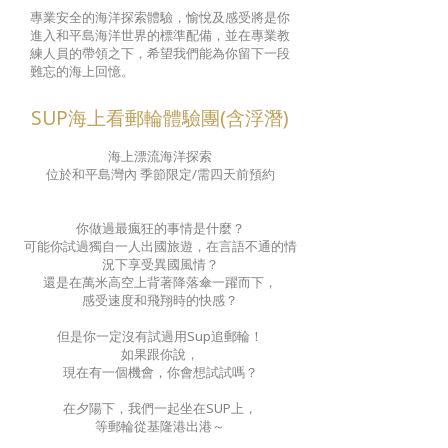
專業安全的海洋探索體驗，愉悅及感受將是你
進入和平島海洋世界的標準配備，並在專業教
練人員的帶領之下，希望我們能為你留下一段
難忘的海上回憶。
SUP海上看郵輪體驗團(含浮潛)
海上漂流海洋探索
位於和平島灣內 季節限定/需四天前預約
你做過最瘋狂的事情是什麼？
可能你試過獨自一人出國旅遊，在言語不通的情
況下享受異國風情？
還是在萬米高空上背著降落傘一躍而下，
感受速度和飛翔時的快感？
但是你一定沒有試過用Sup追郵輪！
如果跟你說，
現在有一個機會，你會想試試嗎？
在夕陽下，我們一起坐在SUP上，
等郵輪從基隆港出港～