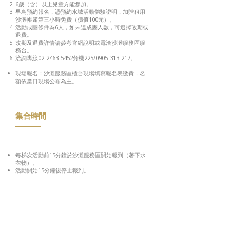
6歲（含）以上兒童方能參加。
早鳥預約報名，憑預約水域活動體驗證明，加贈租用
沙灘帳篷第三小時免費（價值100元）。
活動成團條件為6人，如未達成團人數，可選擇改期或
退費。
改期及退費詳情請參考官網說明或電洽沙灘服務區服
務台。
洽詢專線02-2463-5452分機225/0905-313-217。
現場報名：沙灘服務區櫃台現場填寫報名表繳費，名
額依當日現場公布為主。
集合時間
每梯次活動前15分鐘於沙灘服務區開始報到（著下水
衣物）。
活動開始15分鐘後停止報到。
SUP立式划槳體驗梯次