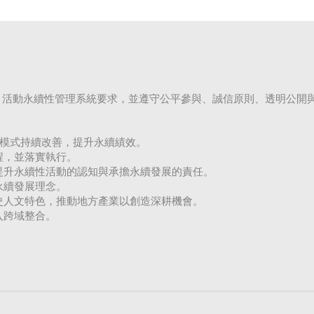
0121活動永續性管理系統要求，並遵守公平參與、誠信原則、透明公開
A模式持續改善，提升永續績效。
程，並落實執行。
提升永續性活動的認知與承擔永續發展的責任。
永續發展理念。
史人文特色，推動地方產業以創造深耕機會。
入跨域整合。