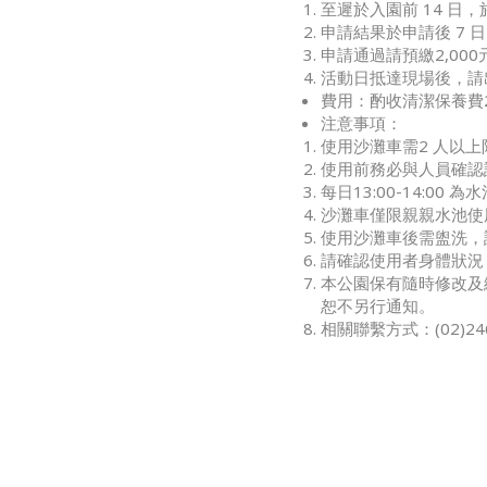
至遲於入園前 14 日
申請結果於申請後 7 日內
申請通過請預繳2,0
活動日抵達現場後，請
費用：酌收清潔保養費2
注意事項：
使用沙灘車需2 人以
使用前務必與人員確認
每日13:00-14:00
沙灘車僅限親親水池使
使用沙灘車後需盥洗，
請確認使用者身體狀況
本公園保有隨時修改及
恕不另行通知。
相關聯繫方式：(02)2463