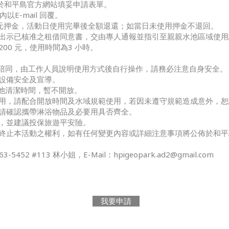
，於和平島官方網站填妥申請表單。
以E-mail 回覆。
00元押金，活動日使用完畢後全額退還；如當日未使用押金不退回。
出示已核准之租借同意書，交由專人通報並指引至親親水池區域使用
00 元，使用時間為3 小時。
上陪同，由工作人員說明使用方式後自行操作，請務必注意自身安全。
設備安全及宣導。
 為水池清潔時間，暫不開放。
用，請配合開放時間及水域規範使用，若因未遵守規範造成意外，恕
請確認攜帶淋浴物品及必要用具否齊全。
，並建議投保旅遊平安險。
終止本活動之權利，如有任何變更內容或詳細注意事項將公佈於和平
-5452 #113 林小姐，E-Mail：
hpigeopark.ad2@gmail.com
我要申請