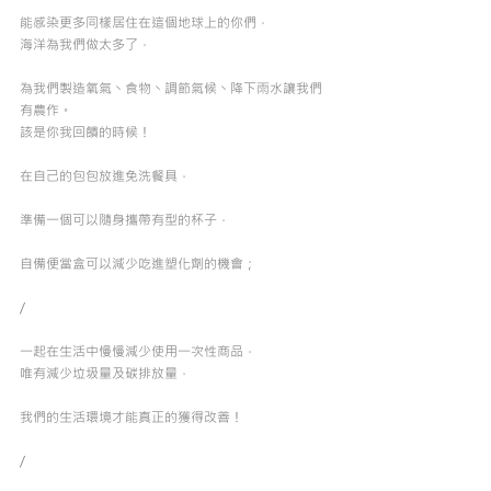
能感染更多同樣居住在這個地球上的你們，
海洋為我們做太多了，
為我們製造氧氣丶食物丶調節氣候丶降下雨水讓我們
有農作。
該是你我回饋的時候！
在自己的包包放進免洗餐具，
準備一個可以隨身攜帶有型的杯子，
自備便當盒可以減少吃進塑化劑的機會；
/
一起在生活中慢慢減少使用一次性商品，
唯有減少垃圾量及碳排放量，
我們的生活環境才能真正的獲得改善！
/