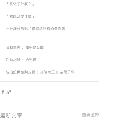
「我做了什麼？」
「我能改變什麼？」
一分鐘預告影片僅獻給所有的參與者
活動主辦： 和平島公園
活動紀錄： 攝光影
航拍設備協助支援： 基隆商工 航空電子科
最新文章
查看全部