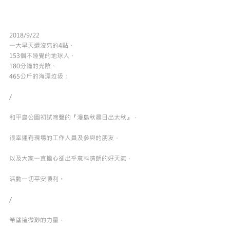
2018/9/22
一大早天還沒亮的4點、
153個不睡覺的地球人、
180分鐘的光陰、
465公斤的海漂垃圾；
/
和平島公園初試啼聲的『漫島秋晨日出太秋』，
很幸運有現場的工作人員及參與的朋友，
以及大家一直擔心卻出乎意料晴朗的好天氣，
活動一切平安順利。
/
希望這微渺的力量，