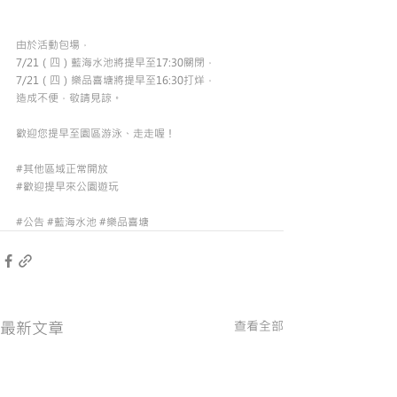
由於活動包場，
7/21（四）藍海水池將提早至17:30關閉，
7/21（四）樂品喜塘將提早至16:30打烊，
造成不便，敬請見諒。
歡迎您提早至園區游泳、走走喔！
#其他區域正常開放
#歡迎提早來公園遊玩
#公告
#藍海水池
#樂品喜塘
最新文章
查看全部