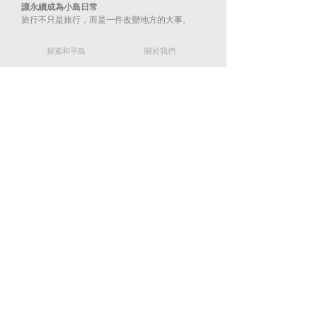
讓永續成為小島日常
旅行不只是旅行，而是一件改變地方的大事。​
​探索和平島
​關於我們
常見問題
關於團隊
​永續旅遊
​隱私政策
​聯絡我們
info@hpigeopark.org
02-2463-5452
202009 基隆市中正區平一路360號