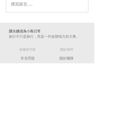
撰寫留言......
📣 優惠活動 #正式公布｜
公告｜園區水域
#帶外地朋友來基隆
開放現況
讓永續成為小島日常
旅行不只是旅行，而是一件改變地方的大事。​
​探索和平島
​關於我們
常見問題
關於團隊
​永續旅遊
​隱私政策
​聯絡我們
info@hpigeopark.org
02-2463-5452
202009 基隆市中正區平一路360號