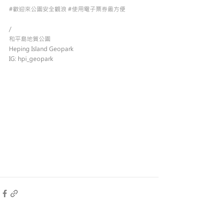
#歡迎來公園安全觀浪
#使用電子票券最方便
/
和平島地質公園
Heping Island Geopark
IG: hpi_geopark