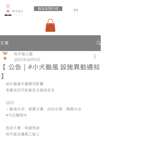
報名島覽行程
EN
文章
和平島公園
2023年10月5日
【 公告｜#小犬颱風 設施異動通知
】
由於颱風外圍環流影響，
考量浪況可能會危及島迷安全，
10/5
丨藍海水池、留夏沙灘、幼幼水道、親親水池
#今日關閉中
造成不便，敬請見諒
和平島全體員工敬上