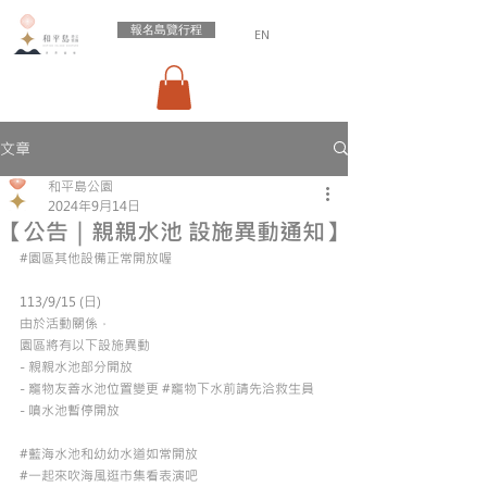
報名島覽行程
EN
文章
和平島公園
2024年9月14日
【公告｜親親水池 設施異動通知】
#園區其他設備正常開放喔
113/9/15 (日)
由於活動關係，
園區將有以下設施異動
- 親親水池部分開放
- 寵物友善水池位置變更 
#寵物下水前請先洽救生員
- 噴水池暫停開放
#藍海水池和幼幼水道如常開放
#一起來吹海風逛市集看表演吧