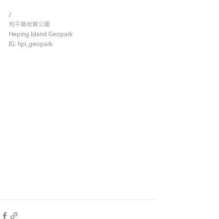
/
和平島地質公園
Heping Island Geopark
IG: hpi_geopark