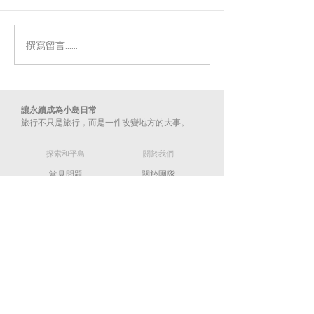
撰寫留言......
📣 優惠活動 #正式公布｜
公告｜園區水域
#帶外地朋友來基隆
開放現況
讓永續成為小島日常
旅行不只是旅行，而是一件改變地方的大事。​
​探索和平島
​關於我們
常見問題
關於團隊
​永續旅遊
​隱私政策
​聯絡我們
info@hpigeopark.org
02-2463-5452
202009 基隆市中正區平一路360號